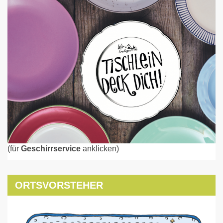
(für
Geschirrservice
anklicken)
ORTSVORSTEHER